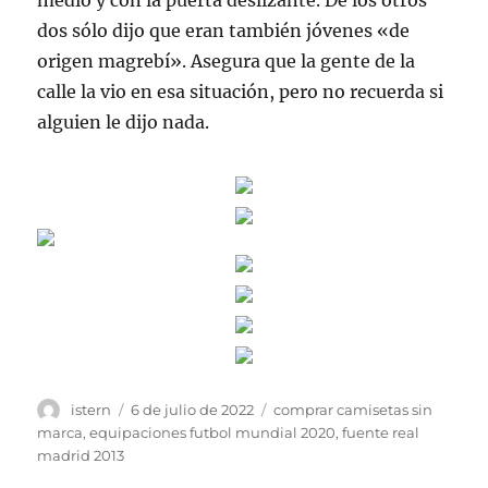
medio y con la puerta deslizante. De los otros
dos sólo dijo que eran también jóvenes «de
origen magrebí». Asegura que la gente de la
calle la vio en esa situación, pero no recuerda si
alguien le dijo nada.
Autor
Publicado
Etiquetas
istern
6 de julio de 2022
comprar camisetas sin
el
marca
,
equipaciones futbol mundial 2020
,
fuente real
madrid 2013