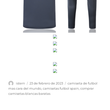
Autor
Publicado
Etiquetas
istern
23 de febrero de 2023
camiseta de futbol
el
mas cara del mundo
,
camisetas futbol spain
,
comprar
camisetas blancas baratas