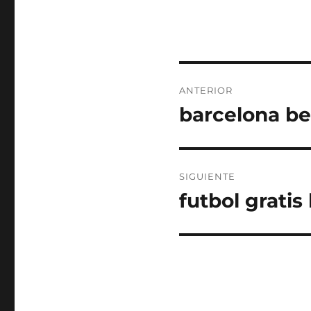
Navegación
ANTERIOR
de
barcelona be
Entrada
anterior:
entradas
SIGUIENTE
futbol gratis
Entrada
siguiente: