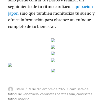
solo puede contar tus pasos y realizar un
seguimiento de tu ritmo cardíaco,
equipacion
japon
sino que también monitoriza tu sueño y
ofrece información para obtener un enfoque
completo de tu bienestar.
Autor
Publicado
Etiquetas
istern
31 de diciembre de 2022
camiseta de
el
futbol de venezuela
,
camisetas baratas zara
,
camisetas
futbol madrid