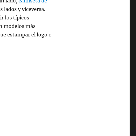
un lado,
camiseta de
s lados y viceversa.
r los típicos
ién modelos más
que estampar el logo o