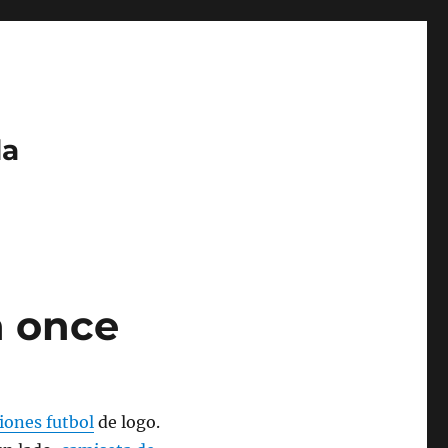
da
n once
iones futbol
de logo.