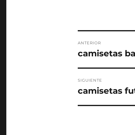
Navegación
ANTERIOR
de
camisetas ba
Entrada
anterior:
entradas
SIGUIENTE
camisetas fu
Entrada
siguiente: