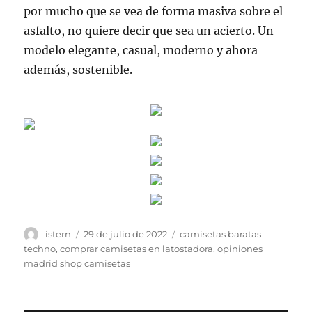
por mucho que se vea de forma masiva sobre el
asfalto, no quiere decir que sea un acierto. Un
modelo elegante, casual, moderno y ahora
además, sostenible.
Autor
Publicado
Etiquetas
istern
29 de julio de 2022
camisetas baratas
el
techno
,
comprar camisetas en latostadora
,
opiniones
madrid shop camisetas