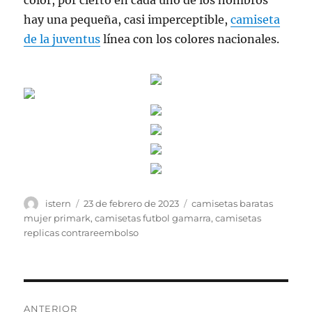
color, por cierto en cada uno de los hombros
hay una pequeña, casi imperceptible,
camiseta
de la juventus
línea con los colores nacionales.
Autor
Publicado
Etiquetas
istern
23 de febrero de 2023
camisetas baratas
el
mujer primark
,
camisetas futbol gamarra
,
camisetas
replicas contrareembolso
Navegación
ANTERIOR