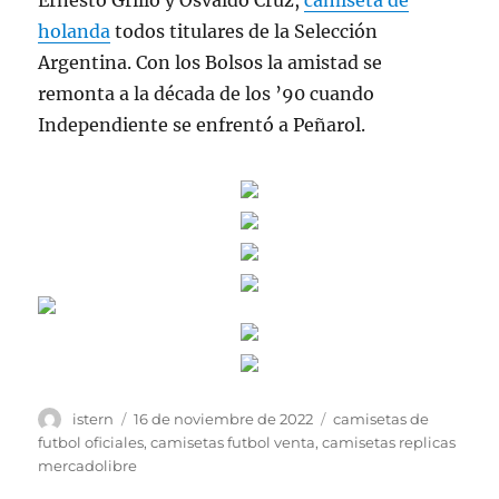
Ernesto Grillo y Osvaldo Cruz,
camiseta de
holanda
todos titulares de la Selección
Argentina. Con los Bolsos la amistad se
remonta a la década de los ’90 cuando
Independiente se enfrentó a Peñarol.
Autor
Publicado
Etiquetas
istern
16 de noviembre de 2022
camisetas de
el
futbol oficiales
,
camisetas futbol venta
,
camisetas replicas
mercadolibre