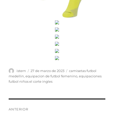
Autor
Publicado
Etiquetas
istern
27 de marzo de 2023
camisetas futbol
el
medellin
,
equipacion de futbol femenino
,
equipaciones
futbol niños el corte ingles
Navegación
ANTERIOR