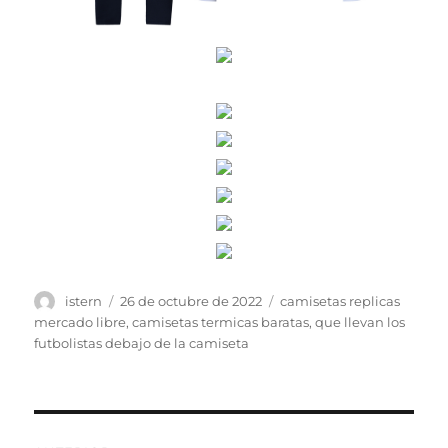
Autor
Publicado
Etiquetas
istern
26 de octubre de 2022
camisetas replicas
el
mercado libre
,
camisetas termicas baratas
,
que llevan los
futbolistas debajo de la camiseta
Navegación