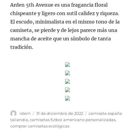
Arden 5th Avenue es una fragancia floral
chispeante y ligero con sutil calidez y riqueza.
El escudo, minimalista en el mismo tono de la
camiseta, se pierde y de lejos parece más una
mancha de aceite que un símbolo de tanta
tradición.
Autor
Publicado
Etiquetas
istern
31 de diciembre de 2022
camiseta españa
el
tailandia
,
camisetas futbol americano personalizadas
,
comprar camisetas ecológicas