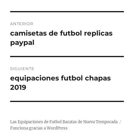
Navegación
ANTERIOR
de
camisetas de futbol replicas
Entrada
anterior:
paypal
entradas
SIGUIENTE
equipaciones futbol chapas
Entrada
siguiente:
2019
Las Equipaciones de Futbol Baratas de Nueva Temporada
Funciona gracias a WordPress