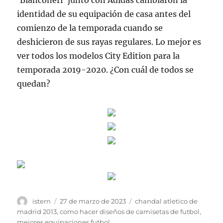
‘Bianconeri’ junto con Adidas cambiaron la
identidad de su equipación de casa antes del
comienzo de la temporada cuando se
deshicieron de sus rayas regulares. Lo mejor es
ver todos los modelos City Edition para la
temporada 2019-2020. ¿Con cuál de todos se
quedan?
Autor
Publicado
Etiquetas
istern
27 de marzo de 2023
chandal atletico de
el
madrid 2013
,
como hacer diseños de camisetas de futbol
,
mejores equipaciones futbol