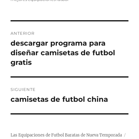
Navegación
ANTERIOR
de
descargar programa para
Entrada
anterior:
diseñar camisetas de futbol
entradas
gratis
SIGUIENTE
camisetas de futbol china
Entrada
siguiente:
Las Equipaciones de Futbol Baratas de Nueva Temporada