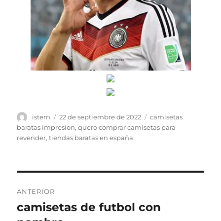
Autor
Publicado
Etiquetas
istern
22 de septiembre de 2022
camisetas
el
baratas impresion
,
quero comprar camisetas para
revender
,
tiendas baratas en españa
Navegación
ANTERIOR
de
camisetas de futbol con
Entrada
anterior: