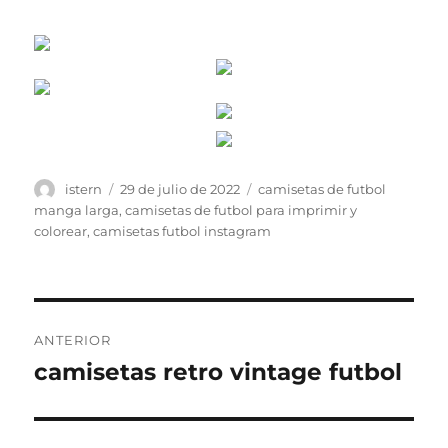
Autor
Publicado
Etiquetas
istern
29 de julio de 2022
camisetas de futbol
el
manga larga
,
camisetas de futbol para imprimir y
colorear
,
camisetas futbol instagram
Navegación
ANTERIOR
de
camisetas retro vintage futbol
Entrada
anterior:
entradas