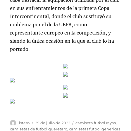
cabe destacar la equipación utilizada por el club
en sus enfrentamientos de la primera Copa
Intercontinental, donde el club sustituyó su
emblema por el de la UEFA, como
representante europeo en la competición, y
siendo la única ocasión en la que el club lo ha
portado.
Autor
Publicado
Etiquetas
istern
29 de julio de 2022
camiseta futbol rayas
,
el
camisetas de futbol queretaro
,
camisetas futbol genericas