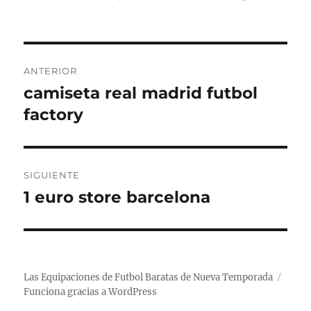
Navegación
ANTERIOR
de
camiseta real madrid futbol
Entrada
anterior:
factory
entradas
SIGUIENTE
1 euro store barcelona
Entrada
siguiente:
Las Equipaciones de Futbol Baratas de Nueva Temporada
Funciona gracias a WordPress