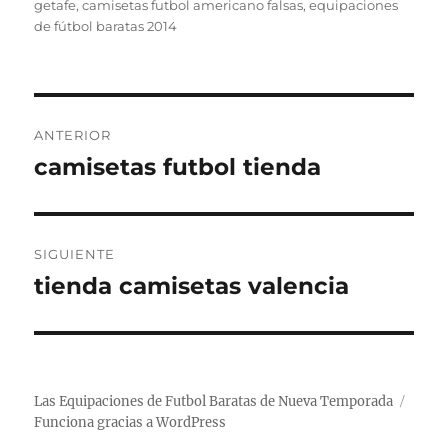
el
getafe
,
camisetas futbol americano falsas
,
equipaciones
de fútbol baratas 2014
Navegación
ANTERIOR
de
camisetas futbol tienda
Entrada
anterior:
entradas
SIGUIENTE
tienda camisetas valencia
Entrada
siguiente:
Las Equipaciones de Futbol Baratas de Nueva Temporada
Funciona gracias a WordPress