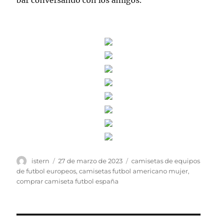
bar conversando con los amigos.
Autor
Publicado
Etiquetas
istern
27 de marzo de 2023
camisetas de equipos
el
de futbol europeos
,
camisetas futbol americano mujer
,
comprar camiseta futbol españa