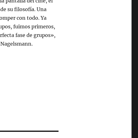
a pantalla del cine, el
de su filosofía. Una
 romper con todo. Ya
rupos, fuimos primeros,
rfecta fase de grupos»,
n Nagelsmann.