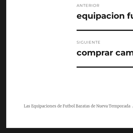
ANTERIOR
de
equipacion f
Entrada
anterior:
entradas
SIGUIENTE
comprar cam
Entrada
siguiente:
Las Equipaciones de Futbol Baratas de Nueva Temporada