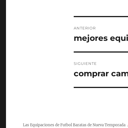
Navegación
ANTERIOR
de
mejores equi
Entrada
anterior:
entradas
SIGUIENTE
comprar cam
Entrada
siguiente:
Las Equipaciones de Futbol Baratas de Nueva Temporada