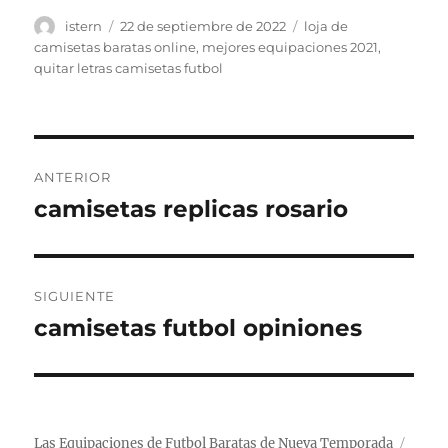
Autor
Publicado
Etiquetas
istern
22 de septiembre de 2022
loja de
el
camisetas baratas online
,
mejores equipaciones 2021
,
quitar letras camisetas futbol
Navegación
ANTERIOR
de
camisetas replicas rosario
Entrada
anterior:
entradas
SIGUIENTE
camisetas futbol opiniones
Entrada
siguiente:
Las Equipaciones de Futbol Baratas de Nueva Temporada