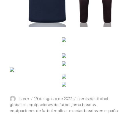
Autor
Publicado
Etiquetas
istern
19 de agosto de 2022
camisetas futbol
el
global cl
,
equipaciones de futbol joma baratas
,
equipaciones de futbol replicas exactas baratas en españa