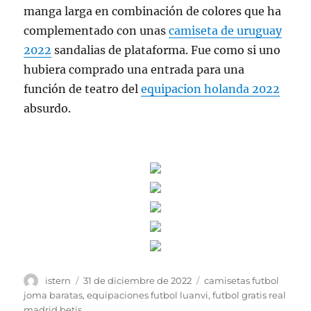
manga larga en combinación de colores que ha
complementado con unas
camiseta de uruguay
2022
sandalias de plataforma. Fue como si uno
hubiera comprado una entrada para una
función de teatro del
equipacion holanda 2022
absurdo.
Autor
Publicado
Etiquetas
istern
31 de diciembre de 2022
camisetas futbol
el
joma baratas
,
equipaciones futbol luanvi
,
futbol gratis real
madrid betis