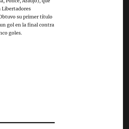
la, Ponce, Araujo), que
 Libertadores
Obtuvo su primer título
un gol en la final contra
nco goles.