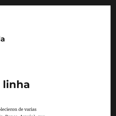
da
 linha
olecieron de varias