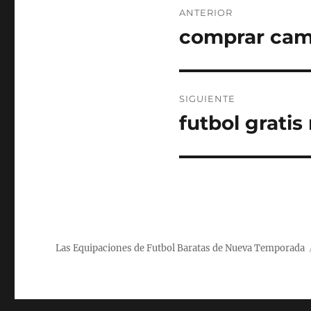
ANTERIOR
de
comprar cam
Entrada
anterior:
entradas
SIGUIENTE
futbol gratis
Entrada
siguiente:
Las Equipaciones de Futbol Baratas de Nueva Temporada