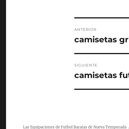
Navegación
ANTERIOR
de
camisetas gr
Entrada
anterior:
entradas
SIGUIENTE
camisetas fu
Entrada
siguiente:
Las Equipaciones de Futbol Baratas de Nueva Temporada