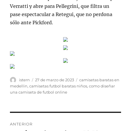
Verratti y abre para Pellegrini, que filtra un
pase espectacular a Retegui, que no perdona
sólo ante Pickford.
Autor
Publicado
Etiquetas
istern
27 de marzo de 2023
camisetas baratas en
el
medellin
,
camisetas futbol baratas niños
,
como diseñar
una camiseta de futbol online
Navegación
ANTERIOR
de