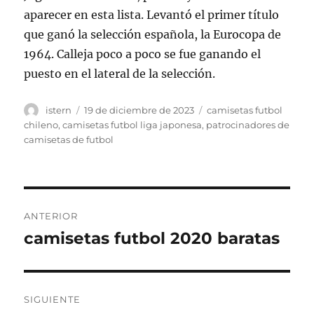
aparecer en esta lista. Levantó el primer título
que ganó la selección española, la Eurocopa de
1964. Calleja poco a poco se fue ganando el
puesto en el lateral de la selección.
Autor
Publicado
Etiquetas
istern
19 de diciembre de 2023
camisetas futbol
el
chileno
,
camisetas futbol liga japonesa
,
patrocinadores de
camisetas de futbol
Navegación
ANTERIOR
de
camisetas futbol 2020 baratas
Entrada
anterior:
entradas
SIGUIENTE