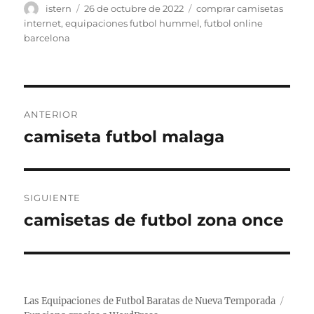
Autor
Publicado
Etiquetas
istern
26 de octubre de 2022
comprar camisetas
el
internet
,
equipaciones futbol hummel
,
futbol online
barcelona
Navegación
ANTERIOR
de
camiseta futbol malaga
Entrada
anterior:
entradas
SIGUIENTE
camisetas de futbol zona once
Entrada
siguiente:
Las Equipaciones de Futbol Baratas de Nueva Temporada