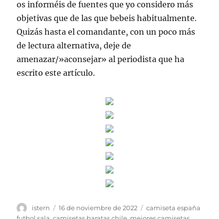
os informéis de fuentes que yo considero más
objetivas que de las que bebeis habitualmente.
Quizás hasta el comandante, con un poco más
de lectura alternativa, deje de
amenazar/»aconsejar» al periodista que ha
escrito este artículo.
Autor
Publicado
Etiquetas
istern
16 de noviembre de 2022
camiseta españa
el
futbol sala
,
camisetas baratas chile
,
mejores camisetas