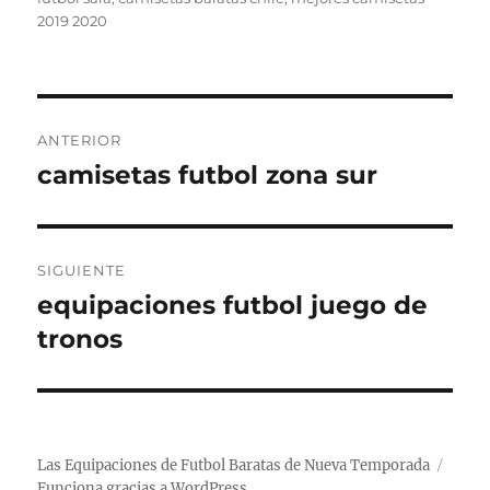
2019 2020
Navegación
ANTERIOR
de
camisetas futbol zona sur
Entrada
anterior:
entradas
SIGUIENTE
equipaciones futbol juego de
Entrada
siguiente:
tronos
Las Equipaciones de Futbol Baratas de Nueva Temporada
Funciona gracias a WordPress