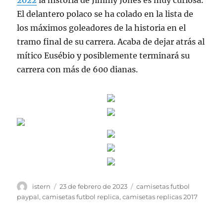
2022
la historia de Jimmy Jones es muy curiosa.
El delantero polaco se ha colado en la lista de
los máximos goleadores de la historia en el
tramo final de su carrera. Acaba de dejar atrás al
mítico Eusébio y posiblemente terminará su
carrera con más de 600 dianas.
Autor
Publicado
Etiquetas
istern
23 de febrero de 2023
camisetas futbol
el
paypal
,
camisetas futbol replica
,
camisetas replicas 2017