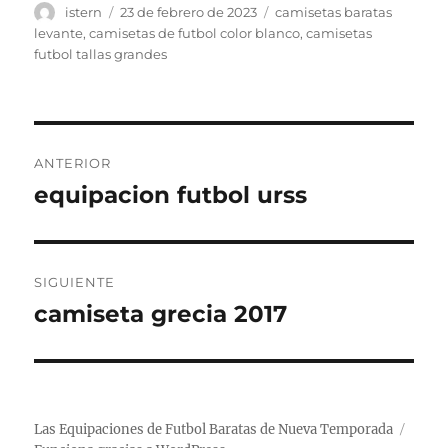
Autor
Publicado
Etiquetas
istern
23 de febrero de 2023
camisetas baratas
el
levante
,
camisetas de futbol color blanco
,
camisetas
futbol tallas grandes
Navegación
ANTERIOR
de
equipacion futbol urss
Entrada
anterior:
entradas
SIGUIENTE
camiseta grecia 2017
Entrada
siguiente:
Las Equipaciones de Futbol Baratas de Nueva Temporada