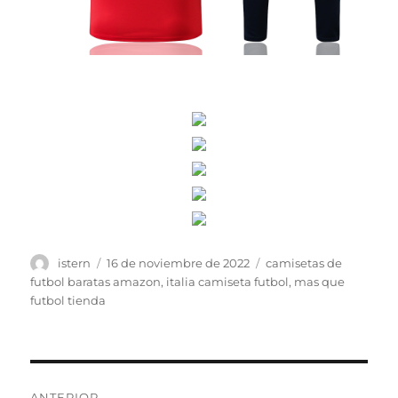
Autor
Publicado
Etiquetas
istern
16 de noviembre de 2022
camisetas de
el
futbol baratas amazon
,
italia camiseta futbol
,
mas que
futbol tienda
Navegación
ANTERIOR