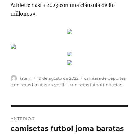
Athletic hasta 2023 con una cláusula de 80
millones».
Autor
Publicado
Etiquetas
istern
19 de agosto de 2022
camisas de deportes
,
el
camisetas baratas en sevilla
,
camisetas futbol imitacion
Navegación
ANTERIOR
de
camisetas futbol joma baratas
Entrada
anterior:
entradas