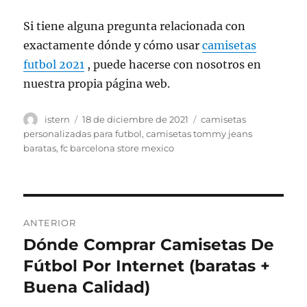
Si tiene alguna pregunta relacionada con
exactamente dónde y cómo usar
camisetas
futbol 2021
, puede hacerse con nosotros en
nuestra propia página web.
Autor
Publicado
Etiquetas
istern
18 de diciembre de 2021
camisetas
el
personalizadas para futbol
,
camisetas tommy jeans
baratas
,
fc barcelona store mexico
Navegación
ANTERIOR
de
Dónde Comprar Camisetas De
Entrada
anterior:
Fútbol Por Internet (baratas +
entradas
Buena Calidad)