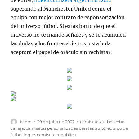
de euros,
nueva camiseta argentina 2022
superando al Manchester United como el
equipo con mejor contrato de esponsorización
del universo fútbol. Si estás harto de que el
universo no te mande señales y se te acumulen
las dudas y los frentes abiertos, esta bola
aceptará el papel de oráculo sin rechistar.
Autor
Publicado
Etiquetas
istern
29 de julio de 2022
camisetas futbol cobo
el
calleja
,
camisetas personalizadas baratas quito
,
equipo de
futbol ingles camiseta republica