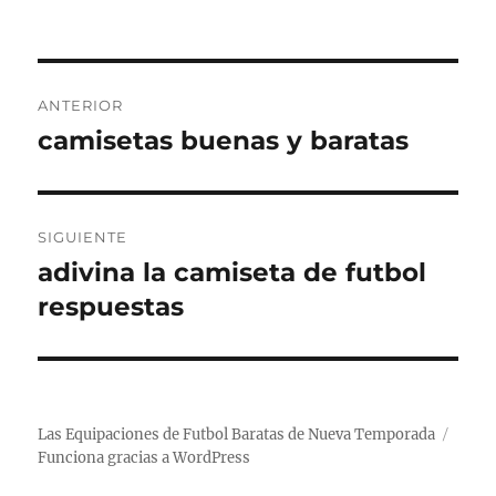
Navegación
ANTERIOR
de
camisetas buenas y baratas
Entrada
anterior:
entradas
SIGUIENTE
adivina la camiseta de futbol
Entrada
siguiente:
respuestas
Las Equipaciones de Futbol Baratas de Nueva Temporada
Funciona gracias a WordPress