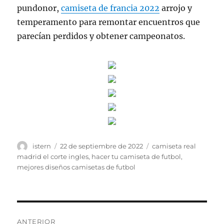
pundonor,
camiseta de francia 2022
arrojo y
temperamento para remontar encuentros que
parecían perdidos y obtener campeonatos.
Autor
Publicado
Etiquetas
istern
22 de septiembre de 2022
camiseta real
el
madrid el corte ingles
,
hacer tu camiseta de futbol
,
mejores diseños camisetas de futbol
Navegación
ANTERIOR