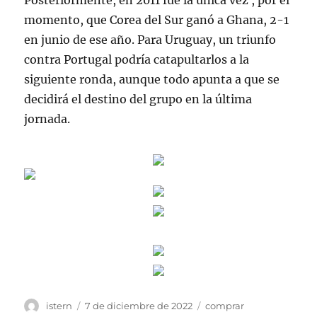
Posteriormente, en 2011 fue la única vez , por el
momento, que Corea del Sur ganó a Ghana, 2-1
en junio de ese año. Para Uruguay, un triunfo
contra Portugal podría catapultarlos a la
siguiente ronda, aunque todo apunta a que se
decidirá el destino del grupo en la última
jornada.
Autor
Publicado
Etiquetas
istern
7 de diciembre de 2022
comprar