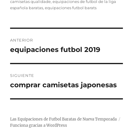
el
camisetas qualidade
,
equipaciones de futbol de la liga
española baratas
,
equipaciones futbol barats
Navegación
ANTERIOR
de
equipaciones futbol 2019
Entrada
anterior:
entradas
SIGUIENTE
comprar camisetas japonesas
Entrada
siguiente:
Las Equipaciones de Futbol Baratas de Nueva Temporada
Funciona gracias a WordPress