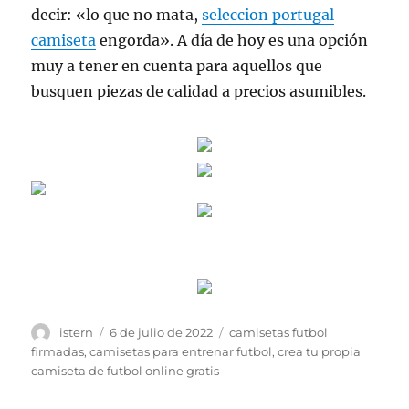
decir: «lo que no mata,
seleccion portugal
camiseta
engorda». A día de hoy es una opción
muy a tener en cuenta para aquellos que
busquen piezas de calidad a precios asumibles.
Autor
Publicado
Etiquetas
istern
6 de julio de 2022
camisetas futbol
el
firmadas
,
camisetas para entrenar futbol
,
crea tu propia
camiseta de futbol online gratis