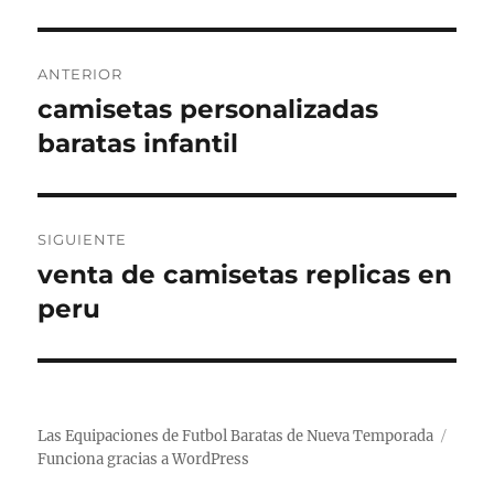
Navegación
ANTERIOR
de
camisetas personalizadas
Entrada
anterior:
baratas infantil
entradas
SIGUIENTE
venta de camisetas replicas en
Entrada
siguiente:
peru
Las Equipaciones de Futbol Baratas de Nueva Temporada
Funciona gracias a WordPress