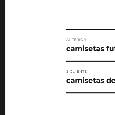
Navegación
ANTERIOR
de
camisetas fu
Entrada
anterior:
entradas
SIGUIENTE
camisetas de 
Entrada
siguiente: