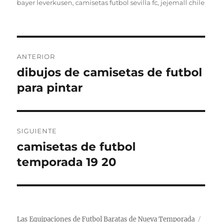
el
bayer leverkusen
,
camisetas futbol sevilla fc
,
jejemall chile
Navegación
ANTERIOR
de
dibujos de camisetas de futbol
Entrada
anterior:
para pintar
entradas
SIGUIENTE
camisetas de futbol
Entrada
siguiente:
temporada 19 20
Las Equipaciones de Futbol Baratas de Nueva Temporada