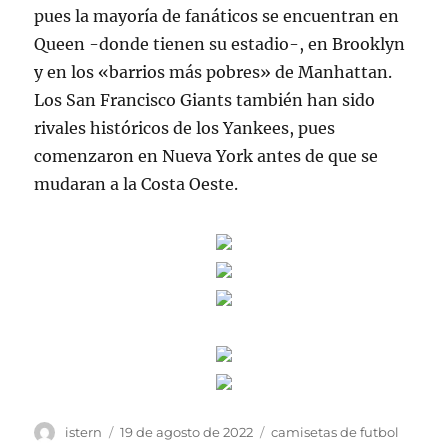
pues la mayoría de fanáticos se encuentran en
Queen -donde tienen su estadio-, en Brooklyn
y en los «barrios más pobres» de Manhattan.
Los San Francisco Giants también han sido
rivales históricos de los Yankees, pues
comenzaron en Nueva York antes de que se
mudaran a la Costa Oeste.
Autor
Publicado
Etiquetas
istern
19 de agosto de 2022
camisetas de futbol