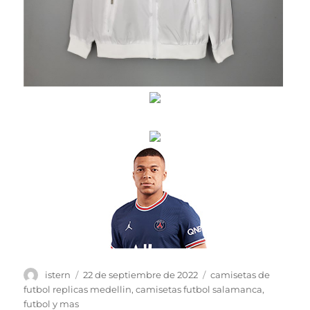
Autor
Publicado
Etiquetas
istern
22 de septiembre de 2022
camisetas de
el
futbol replicas medellin
,
camisetas futbol salamanca
,
futbol y mas