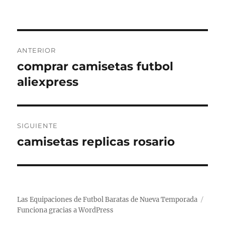
Navegación
ANTERIOR
de
comprar camisetas futbol
Entrada
anterior:
aliexpress
entradas
SIGUIENTE
camisetas replicas rosario
Entrada
siguiente:
Las Equipaciones de Futbol Baratas de Nueva Temporada
Funciona gracias a WordPress