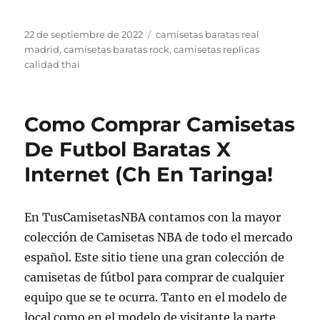
Publicado
Etiquetas
22 de septiembre de 2022
camisetas baratas real
el
madrid
,
camisetas baratas rock
,
camisetas replicas
calidad thai
Como Comprar Camisetas
De Futbol Baratas X
Internet (Ch En Taringa!
En TusCamisetasNBA contamos con la mayor
colección de Camisetas NBA de todo el mercado
español. Este sitio tiene una gran colección de
camisetas de fútbol para comprar de cualquier
equipo que se te ocurra. Tanto en el modelo de
local como en el modelo de visitante la parte