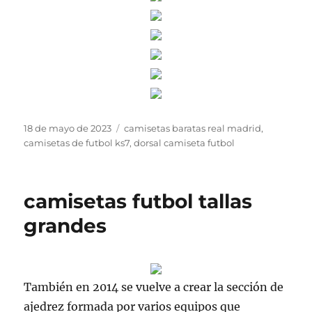
Publicado
Etiquetas
18 de mayo de 2023
camisetas baratas real madrid
,
el
camisetas de futbol ks7
,
dorsal camiseta futbol
camisetas futbol tallas
grandes
También en 2014 se vuelve a crear la sección de
ajedrez formada por varios equipos que