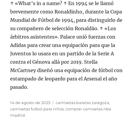
↑ «What’s in a name? ↑ En 1994 se le llamó
brevemente como Ronaldinho, durante la Copa
Mundial de Fútbol de 1994, para distinguirlo de
su compañero de selección Ronaldão. ↑ «Los
árbitros asistentes». Palace unió fuerzas con
Adidas para crear una equipación para que la
Juventus lo usara en un partido de la Serie A
contra el Génova allá por 2019. Stella
McCartney diseñó una equipación de fútbol con
estampado de leopardo para el Arsenal el año
pasado.
Publicado
Etiquetas
14 de agosto de 2023
camisetas baratas zaragoza
,
el
camisetas futbol para niños
,
comprar camisetas nba
madrid