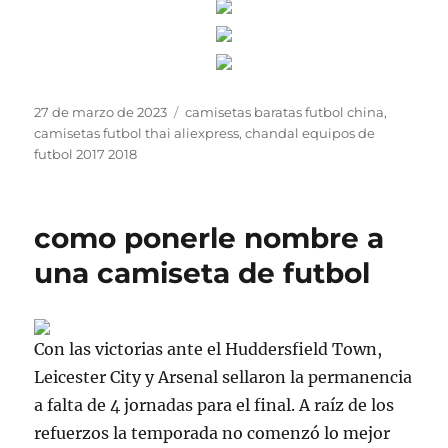
Publicado
Etiquetas
27 de marzo de 2023
camisetas baratas futbol china
,
el
camisetas futbol thai aliexpress
,
chandal equipos de
futbol 2017 2018
como ponerle nombre a
una camiseta de futbol
Con las victorias ante el Huddersfield Town,
Leicester City y Arsenal sellaron la permanencia
a falta de 4 jornadas para el final. A raíz de los
refuerzos la temporada no comenzó lo mejor