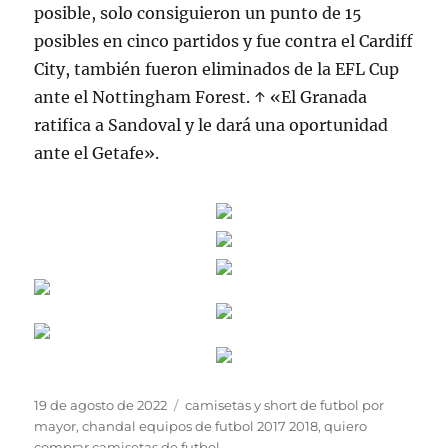
posible, solo consiguieron un punto de 15
posibles en cinco partidos y fue contra el Cardiff
City, también fueron eliminados de la EFL Cup
ante el Nottingham Forest. ↑ «El Granada
ratifica a Sandoval y le dará una oportunidad
ante el Getafe».
Publicado
Etiquetas
19 de agosto de 2022
camisetas y short de futbol por
el
mayor
,
chandal equipos de futbol 2017 2018
,
quiero
comprar camisetas de futbol