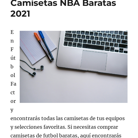
Camisetas NBA Baratas
2021
E
n
F
út
b
ol
Fa
ct
or
y
encontrarás todas las camisetas de tus equipos
y selecciones favoritas. Si necesitas comprar
camisetas de futbol baratas, aquí encontrarás