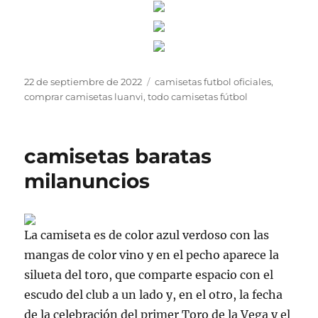
Publicado
Etiquetas
22 de septiembre de 2022
camisetas futbol oficiales
,
el
comprar camisetas luanvi
,
todo camisetas fútbol
camisetas baratas
milanuncios
La camiseta es de color azul verdoso con las
mangas de color vino y en el pecho aparece la
silueta del toro, que comparte espacio con el
escudo del club a un lado y, en el otro, la fecha
de la celebración del primer Toro de la Vega y el