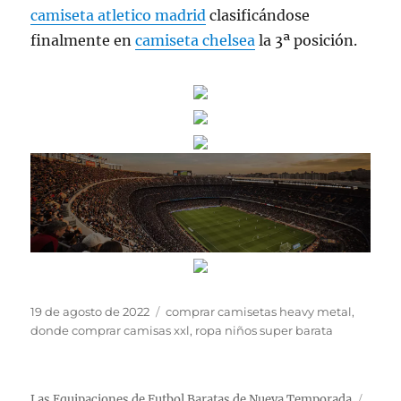
camiseta atletico madrid
clasificándose
finalmente en
camiseta chelsea
la 3ª posición.
Publicado
Etiquetas
19 de agosto de 2022
comprar camisetas heavy metal
,
el
donde comprar camisas xxl
,
ropa niños super barata
Las Equipaciones de Futbol Baratas de Nueva Temporada