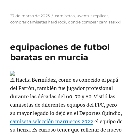
Publicado
Etiquetas
27 de marzo de 2023
camisetas juventus replicas
,
el
comprar camisetas hard rock
,
donde comprar camisas xxl
equipaciones de futbol
baratas en murcia
El Hacha Bermúdez, como es conocido el papá
del Patrón, también fue jugador profesional
durante las décadas del 60, 70 y 80. Vistió las
camisetas de diferentes equipos del FPC, pero
su mayor legado lo dejó en el Deportes Quindío,
camiseta selección marruecos 2022
el equipo de
su tierra. Es curioso tener que rellenar de nuevo