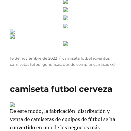
Publicado
Etiquetas
16 de noviembre de 2022
camiseta futbol juventus
,
el
camisetas futbol genericas
,
donde comprar camisas xxl
camiseta futbol cerveza
De este modo, la fabricación, distribución y
venta de camisetas de equipos de fútbol se ha
convertido en uno de los negocios más