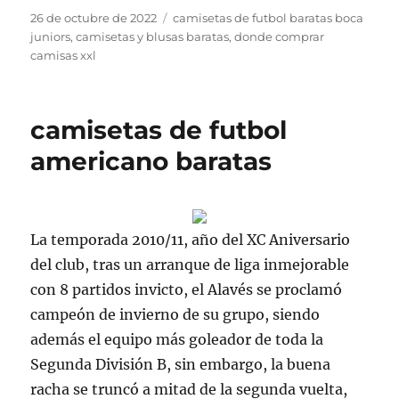
Publicado
Etiquetas
26 de octubre de 2022
camisetas de futbol baratas boca
el
juniors
,
camisetas y blusas baratas
,
donde comprar
camisas xxl
camisetas de futbol
americano baratas
La temporada 2010/11, año del XC Aniversario
del club, tras un arranque de liga inmejorable
con 8 partidos invicto, el Alavés se proclamó
campeón de invierno de su grupo, siendo
además el equipo más goleador de toda la
Segunda División B, sin embargo, la buena
racha se truncó a mitad de la segunda vuelta,