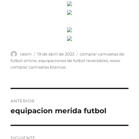
Autor
Publicado
Etiquetas
istern
19 de abril de 2023
comprar camisetas de
el
futbol online
,
equipaciones de futbol reversibles
,
www
comprar camisetas blancas
Navegación
ANTERIOR
de
equipacion merida futbol
Entrada
anterior:
entradas
SIGUIENTE