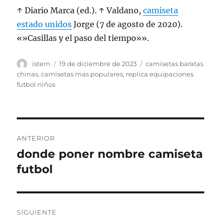
↑ Diario Marca (ed.). ↑ Valdano,
camiseta
estado unidos
Jorge (7 de agosto de 2020).
«»Casillas y el paso del tiempo»».
Autor
Publicado
Etiquetas
istern
19 de diciembre de 2023
camisetas baratas
el
chinas
,
camisetas mas populares
,
replica equipaciones
futbol niños
Navegación
ANTERIOR
de
donde poner nombre camiseta
Entrada
anterior:
futbol
entradas
SIGUIENTE