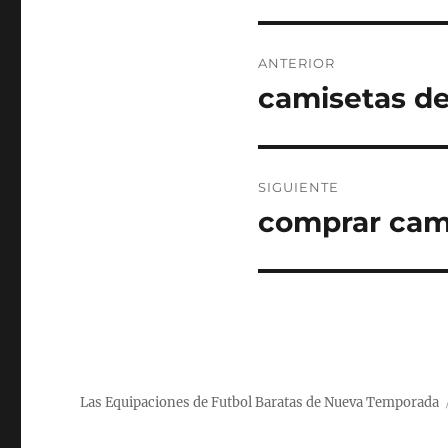
Navegación
ANTERIOR
de
camisetas de
Entrada
anterior:
entradas
SIGUIENTE
comprar cami
Entrada
siguiente:
Las Equipaciones de Futbol Baratas de Nueva Temporada