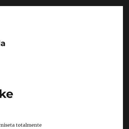
da
ike
camiseta totalmente