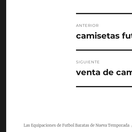
Navegación
ANTERIOR
de
camisetas fu
Entrada
anterior:
entradas
SIGUIENTE
venta de cami
Entrada
siguiente:
Las Equipaciones de Futbol Baratas de Nueva Temporada