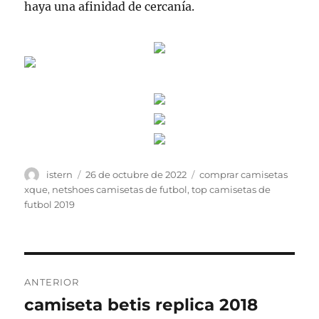
haya una afinidad de cercanía.
Autor
Publicado
Etiquetas
istern
26 de octubre de 2022
comprar camisetas
el
xque
,
netshoes camisetas de futbol
,
top camisetas de
futbol 2019
Navegación
ANTERIOR
de
camiseta betis replica 2018
Entrada